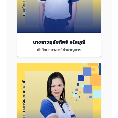
นางสาวฤทัยทิพย์ อโนมุณี
นักวิทยาศาสตร์ชำนาญการ