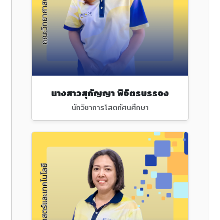
นางสาวสุกัญญา พิจิตรบรรจง
นักวิชาการโสตทัศนศึกษา