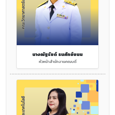
นางณัฐรัชต์ ธนศักย์ชนน
หัวหน้าสำนักงานคณบดี